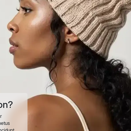
on?
r
metus
ncidunt,