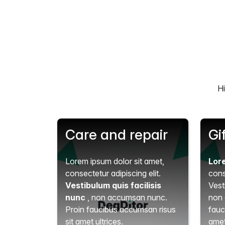
Hi
Care and repair
Gi
Lorem ipsum dolor sit amet,
Lor
consectetur adipiscing elit.
cons
Vestibulum quis facilisis
Vest
nunc
, non accumsan nunc.
non 
Proin faucibus accumsan risus
fauc
sit amet ultrices.
amet