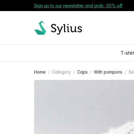
Sign up to our newsletter and grab -20% off
T-shir
Home
Category
Caps
With pompons
Se