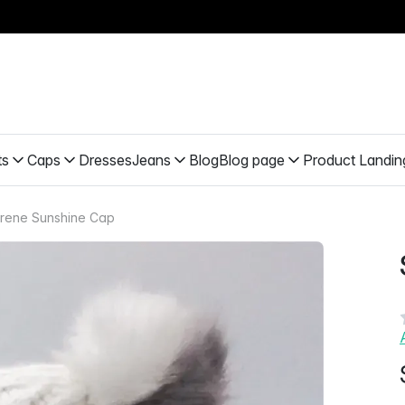
ts
Caps
Dresses
Jeans
Blog
Blog page
Product Landin
rene Sunshine Cap