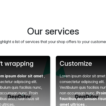
Our services
ghlight a list of services that your shop offers to your custome
ft wrapping
Customize
em ipsum dolor sit amet
,
Lorem ipsum dolor sit ame
ectetur adipiscing elit.
consectetur adipiscing elit.
ibulum quis facilisis nunc,
Vestibulum quis facilisis nu
accumsan nunc. Proin
non accumsan nunc.
Proi
ibus accumsan risus sit
faucibus accumsan risus
 ultrices.
amet ultrices
.