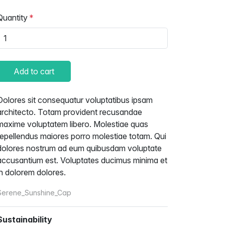
Quantity
Add to cart
Dolores sit consequatur voluptatibus ipsam
architecto. Totam provident recusandae
maxime voluptatem libero. Molestiae quas
repellendus maiores porro molestiae totam. Qui
dolores nostrum ad eum quibusdam voluptate
accusantium est. Voluptates ducimus minima et
in dolorem dolores.
Serene_Sunshine_Cap
Sustainability