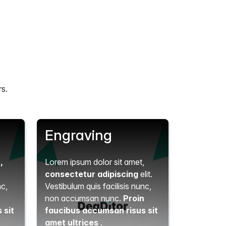
rs.
Engraving
t
,
Lorem ipsum dolor sit amet,
consectetur adipiscing
elit.
nc,
Vestibulum quis facilisis nunc,
n
non accumsan nunc.
Proin
 sit
faucibus accumsan risus sit
amet ultrices
.